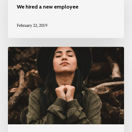
a
We hired a new employee
new
employee
February 22, 2019
Ambrose
Redmoon