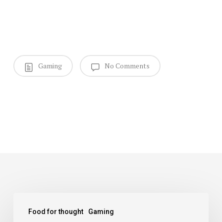
Gaming
No Comments
We
Food for thought
Gaming
hired